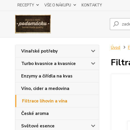
RECEPTY
VŠE O NÁKUPU
KONTAKTY
Úvod
F
Vinařské potřeby
Filt
Turbo kvasnice a kvasnice
Enzymy a čiřídla na kvas
Víno, cider a medovina
Filtrace lihovin a vína
České aroma
Světové esence