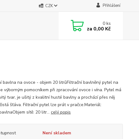
Přihlášení
CZK
0
ks
za
0,00 Kč
ní bavlna na ovoce - objem 20 litrůFiltrační bavlněný pytel na
je výborným pomocníkem při zpracování ovoce i vína. Pytel má
itý tvar, je ušitý z kvalitní husté bavlny a prochází přes něj
istá šťáva. Filtrační pytel lze prát v pračce.Materiál:
avlnaObjem sítě: 20 litr...
celý popis
tupnost
Není skladem