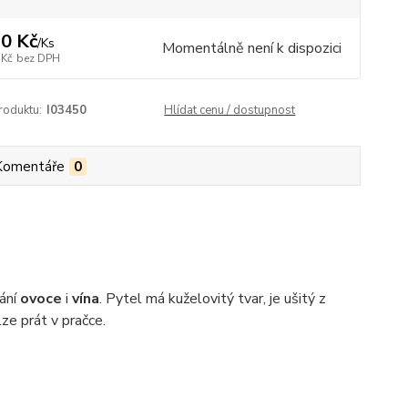
0 Kč
/
Ks
Momentálně není k dispozici
 Kč
bez DPH
roduktu:
I03450
Hlídat cenu / dostupnost
Komentáře
0
ání
ovoce
i
vína
. Pytel má kuželovitý tvar, je ušitý z
lze prát v pračce.