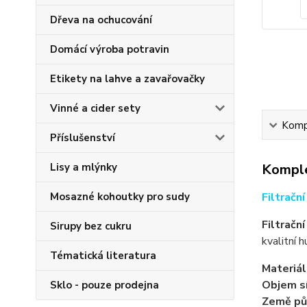
Dřeva na ochucování
Domácí výroba potravin
Etikety na lahve a zavařovačky
Vinné a cider sety
Kompl
Příslušenství
Lisy a mlýnky
Komple
Mosazné kohoutky pro sudy
Filtračn
Filtračn
Sirupy bez cukru
kvalitní 
Tématická literatura
Materiál
Objem sí
Sklo - pouze prodejna
Země pů