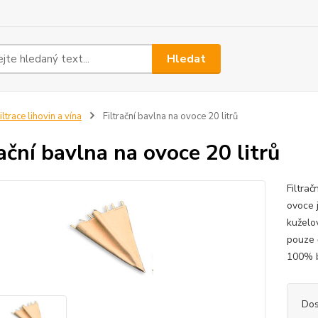
Hledat
iltrace lihovin a vína
Filtrační bavlna na ovoce 20 litrů
rační bavlna na ovoce 20 litrů
Filtrač
ovoce 
kuželov
pouze č
100% b
Dos