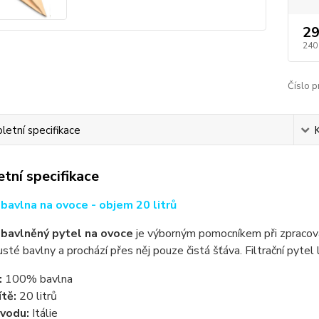
29
240
Číslo p
etní specifikace
tní specifikace
í bavlna na ovoce - objem 20 litrů
í bavlněný pytel na ovoce
je výborným pomocníkem při zpracov
husté bavlny a prochází přes něj pouze čistá šťáva. Filtrační pytel 
:
100% bavlna
tě:
20 litrů
vodu:
Itálie