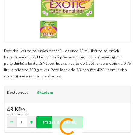
Exotický likér ze zelených banánů - esence 20 mlLikér ze zelených
banánů je exotický likér, vhodný především pro míchání osvěžujících
party drinků a koktejlů.Návod: Esenci nalijte do čisté lahve o objemu 0,75
litru a přidejte 230 g cukru. Poté lahev do 3/4 naplňte 40% lihem (nebo
vodkou) a vše řádně...
celý popis
Dostupnost
Skladem
49 Kč
/
Ks
40 Kč
bez DPH
Přidat do košíku