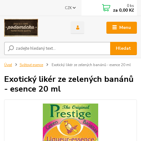
0
ks
CZK
za
0,00 Kč
Menu
Hledat
Úvod
Světové esence
Exotický likér ze zelených banánů - esence 20 ml
Exotický likér ze zelených banánů
- esence 20 ml