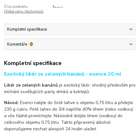
Číslo produktu:
41209
Hlídat cenu / dostupnost
Kompletní specifikace
Komentáře
0
Kompletní specifikace
Exotický likér ze zelených banánů - esence 20 ml
Likér ze zelených banánů
je exotický likér, vhodný především pro
míchání osvěžujících party drinků a koktejlů.
Návod:
Esenci nalijte do čisté lahve o objemu 0,75 litru a přidejte
230 g cukru. Poté lahev do 3/4 naplňte 40% lihem (nebo vodkou)
a vše řádně promíchejte. Následně dolijte lihem (vodkou) do
celkového objemu 0,75 litru. Takto připravený alkohol
doporučujeme nechat alespoň 24 hodin uležet.