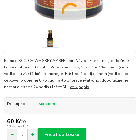
Esence SCOTCH WHISKEY AMBER 25mlNávod: Esenci nalijte do čisté
lahve o objemu 0,75 litru. Poté lahev do 3/4 naplňte 40% lihem (nebo
vodkou) a vše řádně promíchejte. Následně dolijte lihem (vodkou) do
celkového objemu 0,75 litru. Takto připravený alkohol doporučujeme
nechat alespoň 24 hodin uležet.Sl...
celý popis
Dostupnost
Skladem
60 Kč
/
Ks
50 Kč
bez DPH
Přidat do košíku