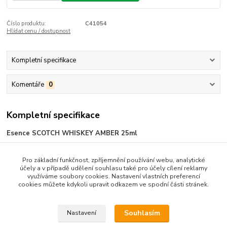
Číslo produktu:
C41054
Hlídat cenu / dostupnost
Kompletní specifikace
Komentáře
0
Kompletní specifikace
Esence SCOTCH WHISKEY AMBER 25ml
Návod:
Esenci nalijte do čisté lahve o objemu 0,75 litru. Poté lahev do
Pro základní funkčnost, zpříjemnění používání webu, analytické
3/4 naplňte 40% lihem (nebo vodkou) a vše řádně promíchejte.
účely a v případě udělení souhlasu také pro účely cílení reklamy
Následně dolijte lihem (vodkou) do celkového objemu 0,75 litru. Takto
využíváme soubory cookies. Nastavení vlastních preferencí
cookies můžete kdykoli upravit odkazem ve spodní části stránek.
připravený alkohol doporučujeme nechat alespoň 24 hodin uležet.
Složení:
přírodní a přírodně identické aroma,barvivo E150A
Souhlasím
Nastavení
Obsah balení:
25 ml
Výrobce:
STRANDS