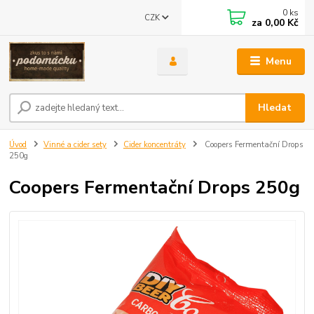
0
ks
CZK
za
0,00 Kč
Menu
Hledat
Úvod
Vinné a cider sety
Cider koncentráty
Coopers Fermentační Drops
250g
Coopers Fermentační Drops 250g