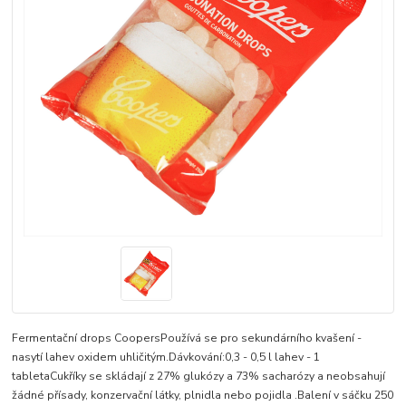
Fermentační drops CoopersPoužívá se pro sekundárního kvašení -
nasytí lahev oxidem uhličitým.Dávkování:0,3 - 0,5 l lahev - 1
tabletaCukříky se skládají z 27% glukózy a 73% sacharózy a neobsahují
žádné přísady, konzervační látky, plnidla nebo pojidla .Balení v sáčku 250