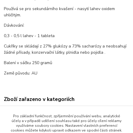
Používá se pro sekundárního kvašení - nasytí lahev oxidem
uhličitým.
Dávkování:
0,3 - 0,5 l lahev - 1 tableta
Cukříky se skládají z 27% glukózy a 73% sacharózy a neobsahují
žádné přísady, konzervační látky, plnidla nebo pojidla .
Balení v sáčku 250 gramů
Země původu: AU
Zboží zařazeno v kategoriích
Víno, cider a medovina
Pro základní funkčnost, zpříjemnění používání webu, analytické
Vinné a cider sety
účely a v případě udělení souhlasu také pro účely cílení reklamy
využíváme soubory cookies. Nastavení vlastních preferencí
Speciální kvasnice
cookies můžete kdykoli upravit odkazem ve spodní části stránek.