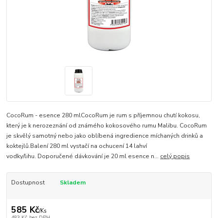
CocoRum - esence 280 mlCocoRum je rum s příjemnou chutí kokosu,
který je k nerozeznání od známého kokosového rumu Malibu. CocoRum
je skvělý samotný nebo jako oblíbená ingredience míchaných drinků a
koktejlů.Balení 280 ml vystačí na ochucení 14 lahví
vodky/lihu. Doporučené dávkování je 20 ml esence n...
celý popis
Dostupnost
Skladem
585 Kč
/
Ks
483 Kč
bez DPH