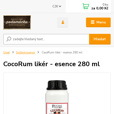
0
ks
CZK
za
0,00 Kč
Menu
Hledat
Úvod
Světové esence
CocoRum likér - esence 280 ml
CocoRum likér - esence 280 ml