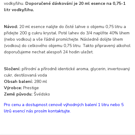
vodky/lihu.
Doporučené dávkování je 20 ml esence na 0,75-1
litr vodky/lihu.
Návod:
20 ml esence nalijte do čisté lahve o objemu 0,75 litru a
přidejte 200 g cukru krystal. Poté lahev do 3/4 naplňte 40% lihem
(nebo vodkou) a vše řádně promíchejte. Následně dolijte lihem
(vodkou) do celkového objemu 0,75 litru. Takto připravený alkohol
doporučujeme nechat alespoň 24 hodin uležet.
Složení:
přírodní a přírodně identické aroma, glycerin, invertovaný
cukr, destilovaná voda
Obsah balení:
280 ml
Výrobce:
Prestige
Země původu:
Švédsko
Pro cenu a dostupnost cenově výhodných balení 1 litru nebo 5
litrů esencí nás prosím kontaktujte.