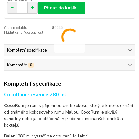
Přidat do košíku
Číslo produktu:
80210
Hlídat cenu / dostupnost
Kompletní specifikace
Komentáře
0
Kompletní specifikace
CocoRum - esence 280 ml
CocoRum
je rum s příjemnou chutí kokosu, který je k nerozeznání
od známého kokosového rumu Malibu. CocoRum je skvělý
samotný nebo jako oblíbená ingredience míchaných drinků a
koktejlů.
Balení 280 ml vystačí na ochucení 14 lahví