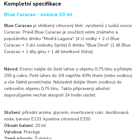
Kompletní specifikace
Blue Curacao - esence 20 ml
Blue Curacao
je oblíbený citrusový likér, vyrobenů z lusků ovoce
Curacao. Právě Blue Curacao je součástí velmi známeho a
populárního drinku "Modrá Laguna" (4 cl vodky + 2 cl Blue
Curacao + 3 dcl sodovky Sprite) či drinku "Blue Devil" (1 díl Blue
Curacao + 2 díly ginu + 1 díl limetkové šťávy)
Návod:
Esenci nalijte do čisté lahve o objemu 0,75 litru a přidejte
200 g cukru. Poté lahev do 3/4 naplňte 40% lihem (nebo vodkou)
a vše řádně promíchejte. Následně dolijte lihem (vodkou) do
celkového objemu 0,75 litru. Takto připravený alkohol
doporučujeme nechat alespoň 24 hodin uležet.
Složení:
přírodní aroma, glycerin, invertovaný cukr, destilovaná
voda, barvivo E133, kyselina citronová E330
Obsah balení:
20 ml
Výrobce:
Prestige
Země původu:
Švédsko