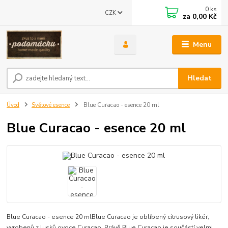
0
ks
CZK
za
0,00 Kč
Menu
Hledat
Úvod
Světové esence
Blue Curacao - esence 20 ml
Blue Curacao - esence 20 ml
Blue Curacao - esence 20 mlBlue Curacao je oblíbený citrusový likér,
vyrobenů z lusků ovoce Curacao. Právě Blue Curacao je součástí velmi