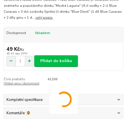
známeho a populárního drinku "Modrá Laguna" (4 cl vodky + 2 cl Blue
Curacao + 3 dcl sodovky Sprite) či drinku "Blue Devil" (1 díl Blue Curacao
+ 2 díly ginu + 1 d...
celý popis
Dostupnost
Skladem
49 Kč
/
Ks
40 Kč
bez DPH
Přidat do košíku
Číslo produktu:
41230
Hlídat cenu / dostupnost
Kompletní specifikace
Komentáře
0