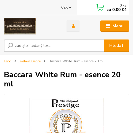
0
ks
CZK
za
0,00 Kč
Menu
Hledat
Úvod
Světové esence
Baccara White Rum - esence 20 ml
Baccara White Rum - esence 20
ml