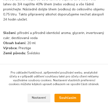
lahev do 3/4 naplňte 40% lihem (nebo vodkou) a vše řádně
promíchejte. Následně dolijte lihem (vodkou) do celkového objemu
0,75 litru. Takto připravený alkohol doporučujeme nechat alespoň
24 hodin uležet.
Složení:
přírodní a přírodně identické aroma, glycerin, invertovaný
cukr, destilovaná voda
Obsah balení:
20 ml
Výrobce:
Prestige
Země původu:
Švédsko
Pro základní funkčnost, zpříjemnění používání webu, analytické
Zboží zařazeno v kategoriích
účely a v případě udělení souhlasu také pro účely cílení reklamy
využíváme soubory cookies. Nastavení vlastních preferencí
Světové esence
cookies můžete kdykoli upravit odkazem ve spodní části stránek.
Rumové esence
Souhlasím
Nastavení