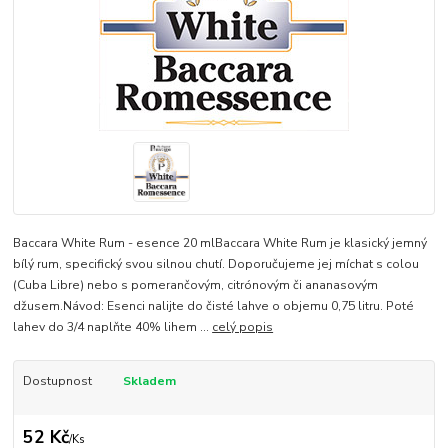
Baccara White Rum - esence 20 mlBaccara White Rum je klasický jemný
bílý rum, specifický svou silnou chutí. Doporučujeme jej míchat s colou
(Cuba Libre) nebo s pomerančovým, citrónovým či ananasovým
džusem.Návod: Esenci nalijte do čisté lahve o objemu 0,75 litru. Poté
lahev do 3/4 naplňte 40% lihem ...
celý popis
Dostupnost
Skladem
52 Kč
/
Ks