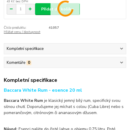
43 Kč
bez DPH
Přidat do košíku
Číslo produktu:
41057
Hlídat cenu / dostupnost
Kompletní specifikace
Komentáře
0
Kompletní specifikace
Baccara White Rum - esence 20 ml
Baccara White Rum
je klasický jemný bílý rum, specifický svou
silnou chutí. Doporučujeme jej míchat s colou (Cuba Libre) nebo s
pomerančovým, citrónovým či ananasovým džusem.
Návod:
Esenci nalijte do čisté lahve o objemu 0,75 litru. Poté