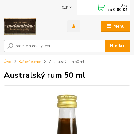
0
ks
CZK
za
0,00 Kč
Menu
Hledat
Úvod
Světové esence
Australský rum 50 ml
Australský rum 50 ml