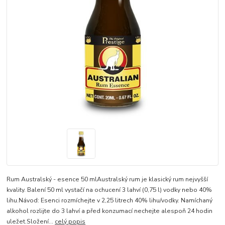
Rum Australský - esence 50 mlAustralský rum je klasický rum nejvyšší
kvality. Balení 50 ml vystačí na ochucení 3 lahví (0,75 l) vodky nebo 40%
lihu.Návod: Esenci rozmíchejte v 2,25 litrech 40% lihu/vodky. Namíchaný
alkohol rozlijte do 3 lahví a před konzumací nechejte alespoň 24 hodin
uležet.Složení...
celý popis