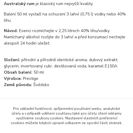
Australský rum
je klasický rum nejvyšší kvality.
Balení 50 ml vystačí na ochucení 3 lahví (0,75 l) vodky nebo 40%
lihu.
Návod:
Esenci rozmíchejte v 2,25 litrech 40% lihu/vodky.
Namíchaný alkohol rozlijte do 3 lahví a před konzumací nechejte
alespoň 24 hodin uležet.
Složení:
přírodní a přírodně identické aroma, dubový extrakt,
glycerin, invertovaný cukr, destilovaná voda, karamel E150A
Obsah balení:
50 ml
Výrobce:
Prestige
Země původu:
Švédsko
Pro základní funkčnost, zpříjemnění používání webu, analytické
Zboží zařazeno v kategoriích
účely a v případě udělení souhlasu také pro účely cílení reklamy
využíváme soubory cookies. Nastavení vlastních preferencí
Světové esence
cookies můžete kdykoli upravit odkazem ve spodní části stránek.
Rumové esence