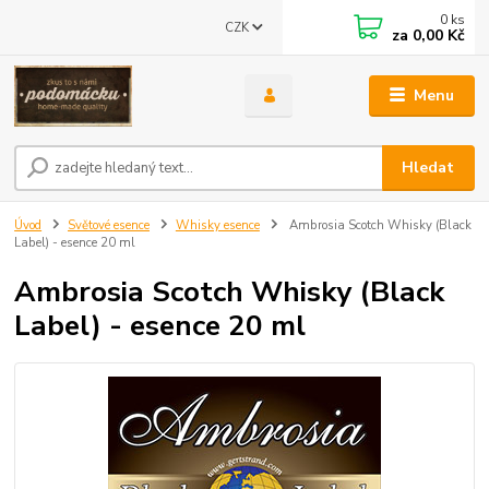
0
ks
CZK
za
0,00 Kč
Menu
Hledat
Úvod
Světové esence
Whisky esence
Ambrosia Scotch Whisky (Black
Label) - esence 20 ml
Ambrosia Scotch Whisky (Black
Label) - esence 20 ml