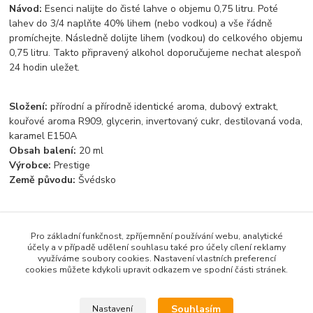
Návod:
Esenci nalijte do čisté lahve o objemu 0,75 litru. Poté
lahev do 3/4 naplňte 40% lihem (nebo vodkou) a vše řádně
promíchejte. Následně dolijte lihem (vodkou) do celkového objemu
0,75 litru. Takto připravený alkohol doporučujeme nechat alespoň
24 hodin uležet.
Složení:
přírodní a přírodně identické aroma, dubový extrakt,
kouřové aroma R909, glycerin, invertovaný cukr, destilovaná voda,
karamel E150A
Obsah balení:
20 ml
Výrobce:
Prestige
Země původu:
Švédsko
Pro základní funkčnost, zpříjemnění používání webu, analytické
Zboží zařazeno v kategoriích
účely a v případě udělení souhlasu také pro účely cílení reklamy
využíváme soubory cookies. Nastavení vlastních preferencí
Světové esence
cookies můžete kdykoli upravit odkazem ve spodní části stránek.
Whisky esence
Souhlasím
Nastavení