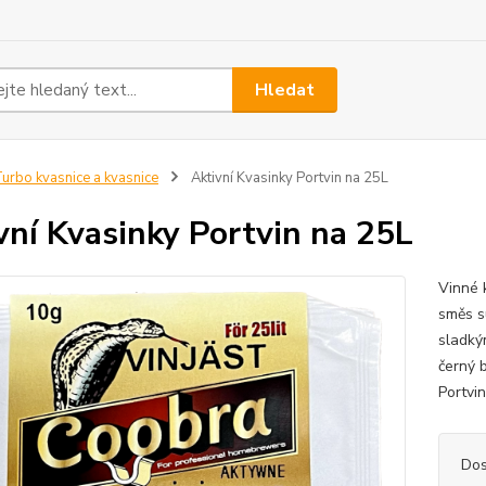
Hledat
urbo kvasnice a kvasnice
Aktivní Kvasinky Portvin na 25L
vní Kvasinky Portvin na 25L
Vinné 
směs s
sladký
černý b
Portvin
Dos