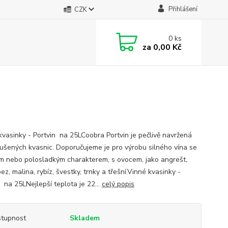
Přihlášení
CZK
0
ks
za
0,00 Kč
kvasinky - Portvin na 25LCoobra Portvin je pečlivě navržená
ušených kvasnic. Doporučujeme je pro výrobu silného vína se
m nebo polosladkým charakterem, s ovocem, jako angrešt,
ez, malina, rybíz, švestky, trnky a třešní.Vinné kvasinky -
 na 25LNejlepší teplota je 22...
celý popis
tupnost
Skladem