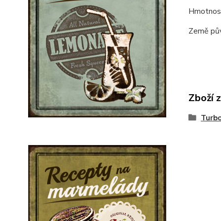
Hmotnos
Země pův
Zboží 
Turbo