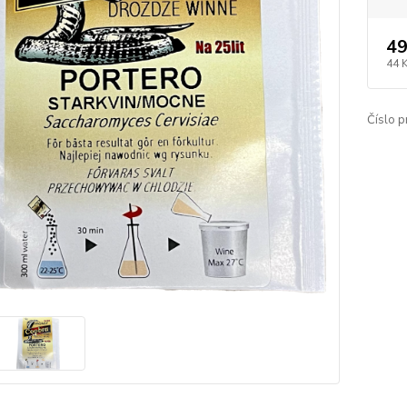
49
44 
Číslo p