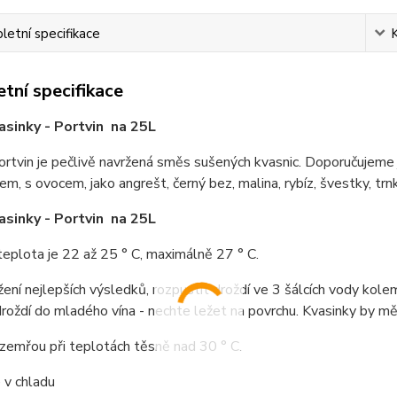
etní specifikace
tní specifikace
asinky - Portvin na 25L
rtvin je pečlivě navržená směs sušených kvasnic. Doporučujeme
em, s ovocem, jako angrešt, černý bez, malina, rybíz, švestky, trnk
asinky - Portvin na 25L
teplota je 22 až 25 ° C, maximálně 27 ° C.
ení nejlepších výsledků, rozpustit droždí ve 3 šálcích vody kol
droždí do mladého vína - nechte ležet na povrchu. Kvasinky by mě
zemřou při teplotách těsně nad 30 ° C.
 v chladu