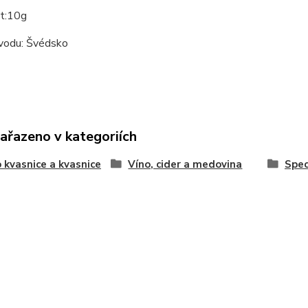
t:10g
odu: Švédsko
zařazeno v kategoriích
 kvasnice a kvasnice
Víno, cider a medovina
Spec