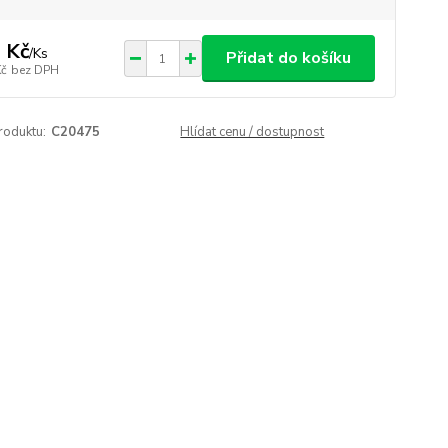
 Kč
/
Ks
Přidat do košíku
Kč
bez DPH
roduktu:
C20475
Hlídat cenu / dostupnost